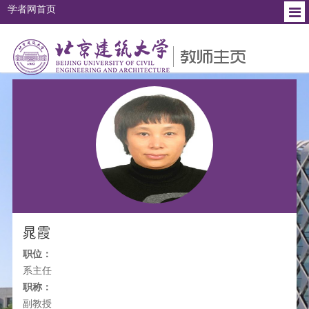
学者网首页
个人简介
教育背景
工作经历
研究方向
社会兼职
晁霞
职位：
系主任
职称：
副教授