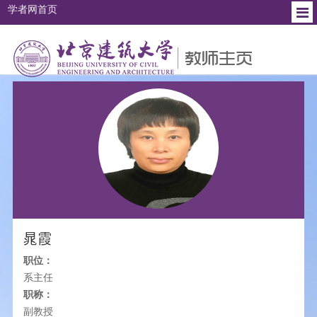
学者网首页
个人简介
教育背景
工作经历
研究方向
社会兼职
晁霞
职位：
系主任
职称：
副教授